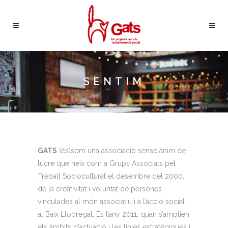
SENTIM
GATS
(
és)som
una associació sense ànim de
lucre que neix com a Grups Associats pel
Treball Sociocultural el desembre del 2000,
de la creativitat i voluntat de persones
vinculades al món associatiu i a l’acció social
al Baix Llobregat. És l’any 2011, quan s’amplien
els àmbits d’actuació i les línies estratègiques i