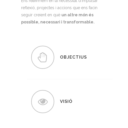
Ens reafirmem en la necessitat d’impulsar
reflexió, projectes i accions que
ens
facin
seguir creient en què
un altre món és
possible, necessari i transformable.
OBJECTIUS
VISIÓ