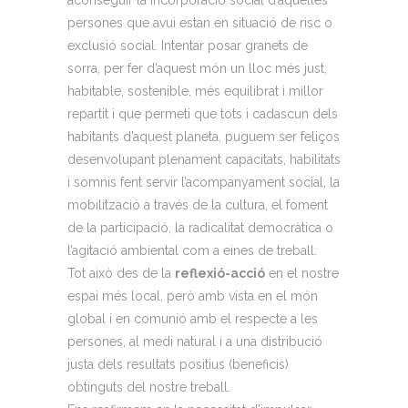
aconseguir la incorporació social d’aquelles
persones que avui estan en situació de risc o
exclusió social. Intentar posar granets de
sorra, per fer d’aquest món un lloc més just,
habitable, sostenible, més equilibrat i millor
repartit i que permeti que tots i cadascun dels
habitants d’aquest planeta, puguem ser feliços
desenvolupant plenament capacitats, habilitats
i somnis fent servir l’acompanyament social, la
mobilització a través de la cultura, el foment
de la participació, la radicalitat democràtica o
l’agitació ambiental com a eines de treball.
Tot això des de la
reflexió-acció
en el nostre
espai més local, però amb vista en el món
global i en comunió amb el respecte a les
persones, al medi natural i a una distribució
justa dels resultats positius (beneficis)
obtinguts del nostre treball.