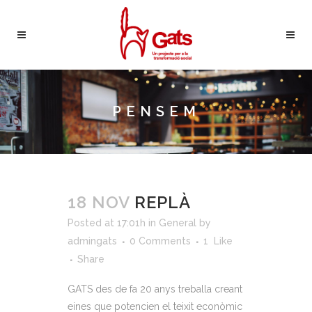
PENSEM
18 NOV
REPLÀ
Posted at 17:01h
in
General
by
admingats
0 Comments
1
Like
Share
GATS des de fa 20 anys treballa creant
eines que potencien el teixit econòmic