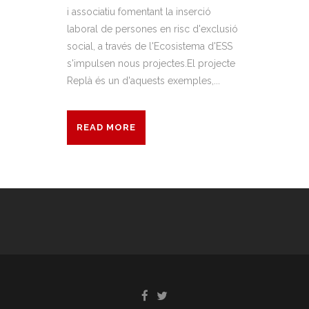
i associatiu fomentant la inserció
laboral de persones en risc d'exclusió
social, a través de l'Ecosistema d'ESS
s'impulsen nous projectes.El projecte
Replà és un d'aquests exemples,...
READ MORE